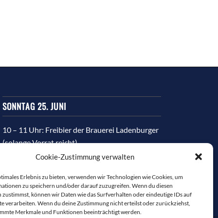
SONNTAG 25. JUNI
10 – 11 Uhr: Freibier der Brauerei Ladenburger
(solange Vorrat reicht)
Cookie-Zustimmung verwalten
10:30 Uhr: Grußworte vom HGV-Vorstand,
Bürgermeisterin Heidrich
ptimales Erlebnis zu bieten, verwenden wir Technologien wie Cookies, um
ationen zu speichern und/oder darauf zuzugreifen. Wenn du diesen
 zustimmst, können wir Daten wie das Surfverhalten oder eindeutige IDs auf
te verarbeiten. Wenn du deine Zustimmung nicht erteilst oder zurückziehst,
immte Merkmale und Funktionen beeinträchtigt werden.