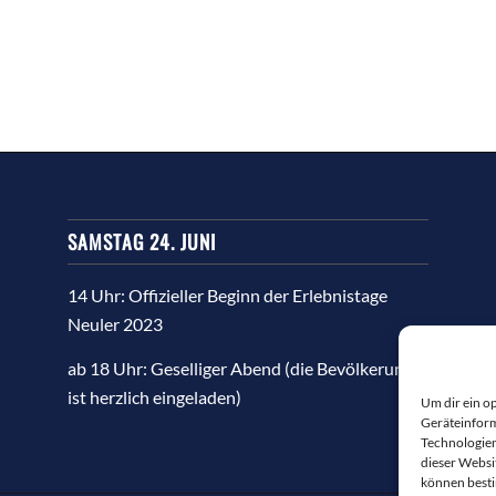
SAMSTAG 24. JUNI
14 Uhr: Offizieller Beginn der Erlebnistage
Neuler 2023
ab 18 Uhr: Geselliger Abend (die Bevölkerung
ist herzlich eingeladen)
Um dir ein o
Geräteinform
Technologien
dieser Websi
können best