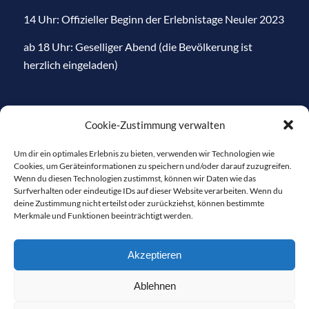
14 Uhr: Offizieller Beginn der Erlebnistage Neuler 2023
ab 18 Uhr: Geselliger Abend (die Bevölkerung ist
herzlich eingeladen)
Cookie-Zustimmung verwalten
Um dir ein optimales Erlebnis zu bieten, verwenden wir Technologien wie
SONNTAG 25. JUNI
Cookies, um Geräteinformationen zu speichern und/oder darauf zuzugreifen.
Wenn du diesen Technologien zustimmst, können wir Daten wie das
Surfverhalten oder eindeutige IDs auf dieser Website verarbeiten. Wenn du
10 – 11 Uhr: Freibier der Brauerei Ladenburger
deine Zustimmung nicht erteilst oder zurückziehst, können bestimmte
(solange Vorrat reicht)
Merkmale und Funktionen beeinträchtigt werden.
10:30 Uhr: Grußworte vom HGV-Vorstand,
Akzeptieren
Bürgermeisterin Heidrich
Ablehnen